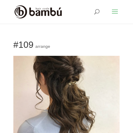
#109
arrange