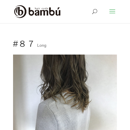
#８７
Long