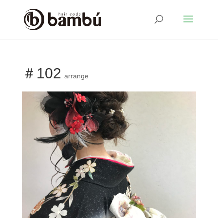
＃102
arrange