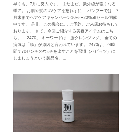
早くも、7月に突入です。 まだまだ、紫外線が強くなる
季節。 お肌や髪のUVケアを忘れずに… バンブーでは、7
月末までヘアケアキャンペーン10%〜20%offセール開催
中です。 是非、この機会に… ご予約、ご来店お待ちして
おります。 さて、今回ご紹介する美容アイテムはこち
ら。 「2470」 キーワードは「腸クレンジング」 全ての
病気は「腸」が原因と言われています。 2470は、24時
間で70センチのウ○チを出すことを習慣（ハビッツ）に
しましょうという製品名。...