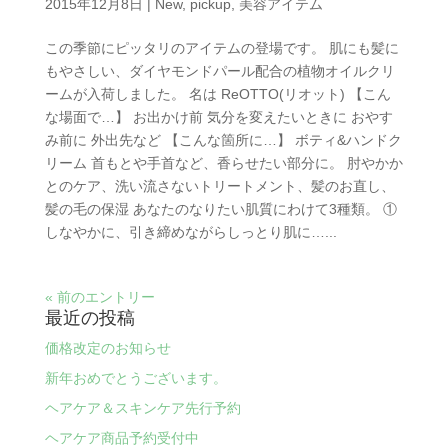
2015年12月8日
|
New
,
pickup
,
美容アイテム
この季節にピッタリのアイテムの登場です。 肌にも髪に
もやさしい、ダイヤモンドパール配合の植物オイルクリ
ームが入荷しました。 名は ReOTTO(リオット) 【こん
な場面で…】 お出かけ前 気分を変えたいときに おやす
み前に 外出先など 【こんな箇所に…】 ボティ&ハンドク
リーム 首もとや手首など、香らせたい部分に。 肘やかか
とのケア、洗い流さないトリートメント、髪のお直し、
髪の毛の保湿 あなたのなりたい肌質にわけて3種類。 ①
しなやかに、引き締めながらしっとり肌に…...
« 前のエントリー
最近の投稿
価格改定のお知らせ
新年おめでとうございます。
ヘアケア＆スキンケア先行予約
ヘアケア商品予約受付中