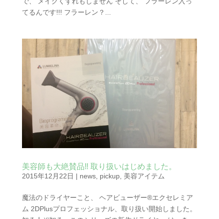
で、 メイクくずれもしません そして、 フラーレン入っ
てるんです!!! フラーレン？...
美容師も大絶賛品‼︎ 取り扱いはじめました。
2015年12月22日
|
news
,
pickup
,
美容アイテム
魔法のドライヤーこと、 ヘアビューザー®エクセレミア
ム 2DPlusプロフェッショナル、取り扱い開始しました。